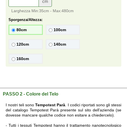
cm
Larghezza Min:35cm - Max:480cm
Sporgenza/Altezza:
80cm
100cm
120cm
140cm
160cm
Tenda da sole a caduta Tempotest 6000 con braccetti laterali verniciati
vendita online su misura a prezzi di fabbrica.
PASSO 2 - Colore del Telo
I nostri teli sono
Tempotest Parà
. I codici riportati sono gli stessi
del catalogo Tempotest Parà presente sul sito dell'azienda (se
dovesse mancare qualche codice non esitare a chiedercelo).
- Tutti i tessuti Tempotest hanno il trattamento nanotecnologico