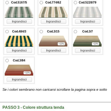
Cod.5167/5
Cod.774/62
Cod.5228/79
Ingrandisci
Ingrandisci
Ingrandisci
Cod.484/3
Cod.3/15
Cod.3/7
+10%
+10%
Ingrandisci
Ingrandisci
Ingrandisci
Cod.3/84
+10%
Ingrandisci
Se i colori sembrano non caricarsi scrollare la pagina sopra e sotto
PASSO 3 - Colore struttura tenda