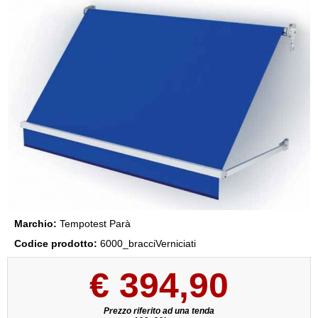
Marchio:
Tempotest Parà
Codice prodotto:
6000_bracciVerniciati
€
394,90
Prezzo riferito ad una tenda