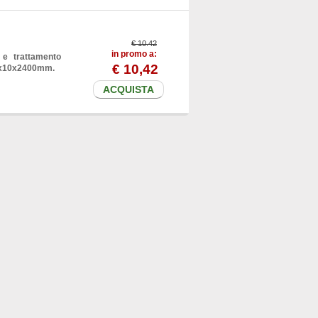
€ 10.42
in promo a:
 e trattamento
€
10
,42
70x10x2400mm.
ACQUISTA