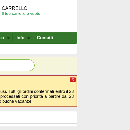
CARRELLO
Il tuo carrello è vuoto
co
Info
Contatti
X
i. Tutti gli ordini confermati entro il 28
processati con priorità a partire dal 28
amo buone vacanze.