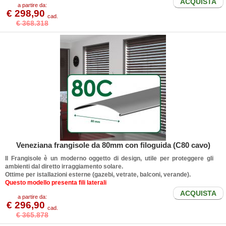
ACQUISTA
a partire da:
€ 298,90
cad.
€ 368.318
Veneziana frangisole da 80mm con filoguida (C80 cavo)
Il
Frangisole
è un moderno oggetto di design, utile per proteggere gli
ambienti dal diretto irraggiamento solare.
Ottime per istallazioni esterne (gazebi, vetrate, balconi, verande).
Questo modello presenta fili laterali
ACQUISTA
a partire da:
€ 296,90
cad.
€ 365.878