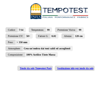
Codice:
7/14
Temperatura:
99
Protezione Visiva:
99
Protezione UV:
50+
Fattore G:
0,02
Altezza:
120 cm
Peso:
> 350 mm
Atmosphere:
Crea un'ombra dai toni caldi ed accoglienti
Composizione:
100% Acrilico Tinto Massa
Tende da sole Tempotest Parà
Sostituzione telo per tende da sole