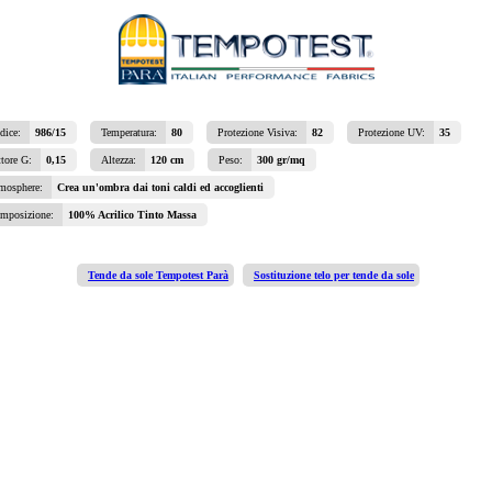
dice:
986/15
Temperatura:
80
Protezione Visiva:
82
Protezione UV:
35
ttore G:
0,15
Altezza:
120 cm
Peso:
300 gr/mq
mosphere:
Crea un'ombra dai toni caldi ed accoglienti
mposizione:
100% Acrilico Tinto Massa
Tende da sole Tempotest Parà
Sostituzione telo per tende da sole