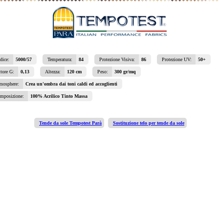
dice:
5000/57
Temperatura:
84
Protezione Visiva:
86
Protezione UV:
50+
ttore G:
0,13
Altezza:
120 cm
Peso:
300 gr/mq
mosphere:
Crea un'ombra dai toni caldi ed accoglienti
mposizione:
100% Acrilico Tinto Massa
Tende da sole Tempotest Parà
Sostituzione telo per tende da sole