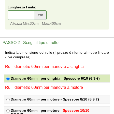
Lunghezza Finita:
cm
Altezza Min:30cm - Max:400cm
Rullo ottagonale per tapparelle
vendita online su misura a prezzi di fabbrica.
PASSO 2 - Scegli il tipo di rullo
Indica la dimensione del rullo (Il prezzo è riferito al metro lineare
- Iva compresa):
Rulli diametro 60mm per manovra a cinghia
Diametro 60mm - per cinghia - Spessore 6/10 (6.9 €)
Rulli diametro 60mm per manovra a motore
Diametro 60mm - per motore - Spessore 8/10 (8.9 €)
Diametro 60mm - per motore -
Spessore 10/10