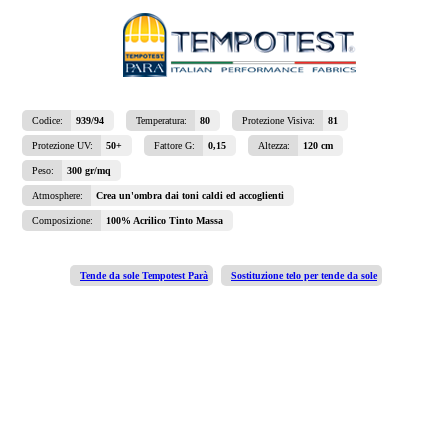
Codice:
939/94
Temperatura:
80
Protezione Visiva:
81
Protezione UV:
50+
Fattore G:
0,15
Altezza:
120 cm
Peso:
300 gr/mq
Atmosphere:
Crea un'ombra dai toni caldi ed accoglienti
Composizione:
100% Acrilico Tinto Massa
Tende da sole Tempotest Parà
Sostituzione telo per tende da sole