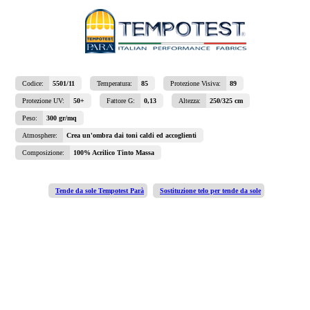
Codice:
5501/11
Temperatura:
85
Protezione Visiva:
89
Protezione UV:
50+
Fattore G:
0,13
Altezza:
250/325 cm
Peso:
300 gr/mq
Atmosphere:
Crea un'ombra dai toni caldi ed accoglienti
Composizione:
100% Acrilico Tinto Massa
Tende da sole Tempotest Parà
Sostituzione telo per tende da sole