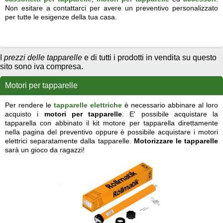
Non esitare a contattarci per avere un preventivo personalizzato
per tutte le esigenze della tua casa.
tapparelle pvc
tapparelle alluminio
tapparelle acciaio
tapparelle duero
Prezzi tapparelle
prezzi delle tapparelle
sono iva compresa, il preventivo è immediato. C'è chi sbagliando a scrivere le chiama
tapaprelle
oppure i cassonetti tapaprelle si possono avere in alluminio in linea con
tapparelle prezzi
I
prezzi delle tapparelle
e di tutti i prodotti in vendita su questo
sito sono iva compresa.
Motori per tapparelle
Per rendere le
tapparelle elettriche
è necessario abbinare al loro
acquisto i
motori per tapparelle
. E' possibile acquistare la
tapparella con abbinato il kit motore per tapparella direttamente
nella pagina del preventivo oppure è possibile acquistare i motori
elettrici separatamente dalla tapparelle.
Motorizzare le tapparelle
sarà un gioco da ragazzi!