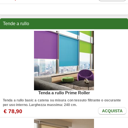
Avvolgibili
Informazioni sulla scelta e sul montaggio delle
tapparelle elettriche
con motore per tapparella direttamente dalla fabbrica. Tapparelle di qualsiasi materiale con faq e info dettagliate sulle
persiane
e sugli
avvolgibili
. Scegli tra questi tipi di tapparella per la tua casa fai da te.
Tende a rullo
Tenda a rullo Prime Roller
Tenda a rullo basic a catena su misura con tessuto filtrante o oscurante
per uso interno. Larghezza massima: 240 cm.
€ 78,90
ACQUISTA