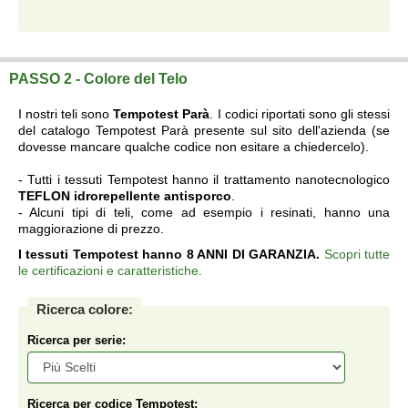
Fascia ringhiera su misura a prezzi di fabbrica.
PASSO 2 - Colore del Telo
I nostri teli sono
Tempotest Parà
. I codici riportati sono gli stessi
del catalogo Tempotest Parà presente sul sito dell'azienda (se
dovesse mancare qualche codice non esitare a chiedercelo).
- Tutti i tessuti Tempotest hanno il trattamento nanotecnologico
TEFLON idrorepellente antisporco
.
- Alcuni tipi di teli, come ad esempio i resinati, hanno una
maggiorazione di prezzo.
I tessuti Tempotest hanno 8 ANNI DI GARANZIA.
Scopri tutte
le certificazioni e caratteristiche.
Ricerca colore:
Ricerca per serie:
Ricerca per codice Tempotest: