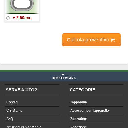
+ 2.50/mq
Calcola preventivo
Prezzo Coperture per balconi - Fasce per ringhiere in tessuto
Tempotest parà
iva compresa
INIZIO PAGINA
SERVE AIUTO?
CATEGORIE
Contatti
Tapparelle
Chi Siamo
Accessori per Tapparelle
FAQ
Zanzariere
Istruzioni di montaggio
Veneziane