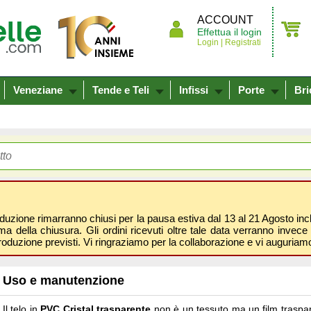
ACCOUNT
Effettua il login
Login |
Registrati
Veneziane
Tende e Teli
Infissi
Porte
Bri
oduzione rimarranno chiusi per la pausa estiva dal 13 al 21 Agosto inclus
 della chiusura. Gli ordini ricevuti oltre tale data verranno invece 
roduzione previsti. Vi ringraziamo per la collaborazione e vi auguri
Uso e manutenzione
Il telo in
PVC Cristal trasparente
non è un tessuto ma un film traspare