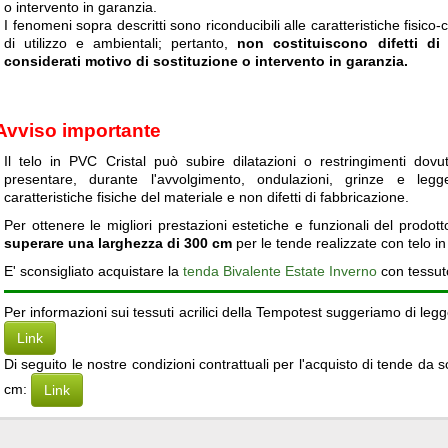
o intervento in garanzia.
I fenomeni sopra descritti sono riconducibili alle caratteristiche fisico
di utilizzo e ambientali; pertanto,
non costituiscono difetti d
considerati motivo di sostituzione o intervento in garanzia.
Avviso importante
Il telo in PVC Cristal può subire dilatazioni o restringimenti dovu
presentare, durante l'avvolgimento, ondulazioni, grinze e leg
caratteristiche fisiche del materiale e non difetti di fabbricazione.
Per ottenere le migliori prestazioni estetiche e funzionali del prodot
superare una larghezza di 300 cm
per le tende realizzate con telo in
E' sconsigliato acquistare la
tenda Bivalente Estate Inverno
con tessuto
Per informazioni sui tessuti acrilici della Tempotest suggeriamo di leg
Link
Di seguito le nostre condizioni contrattuali per l'acquisto di tende da
cm:
Link