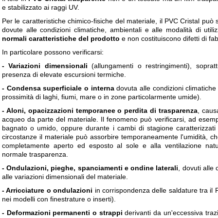
e stabilizzato ai raggi UV.
Per le caratteristiche chimico-fisiche del materiale, il PVC Cristal può
dovute alle condizioni climatiche, ambientali e alle modalità di util
normali caratteristiche del prodotto
e non costituiscono difetti di fa
In particolare possono verificarsi:
- Variazioni dimensionali
(allungamenti o restringimenti), soprat
presenza di elevate escursioni termiche.
- Condensa superficiale o interna
dovuta alle condizioni climatiche 
prossimità di laghi, fiumi, mare o in zone particolarmente umide).
- Aloni, opacizzazioni temporanee o perdita di trasparenza
, caus
acqueo da parte del materiale. Il fenomeno può verificarsi, ad esempi
bagnato o umido, oppure durante i cambi di stagione caratterizzati d
circostanze il materiale può assorbire temporaneamente l'umidità, ch
completamente aperto ed esposto al sole e alla ventilazione natur
normale trasparenza.
- Ondulazioni, pieghe, spanciamenti e ondine laterali
, dovuti alle
alle variazioni dimensionali del materiale.
- Arricciature o ondulazioni
in corrispondenza delle saldature tra il 
nei modelli con finestrature o inserti).
- Deformazioni permanenti o strappi
derivanti da un'eccessiva traz