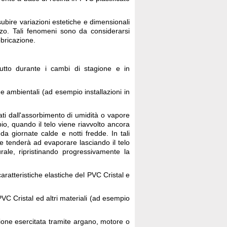
 subire variazioni estetiche e dimensionali
izzo. Tali fenomeni sono da considerarsi
bbricazione.
tutto durante i cambi di stagione e in
e ambientali (ad esempio installazioni in
ati dall'assorbimento di umidità o vapore
o, quando il telo viene riavvolto ancora
a giornate calde e notti fredde. In tali
e tenderà ad evaporare lasciando il telo
ale, ripristinando progressivamente la
 caratteristiche elastiche del PVC Cristal e
PVC Cristal ed altri materiali (ad esempio
ione esercitata tramite argano, motore o