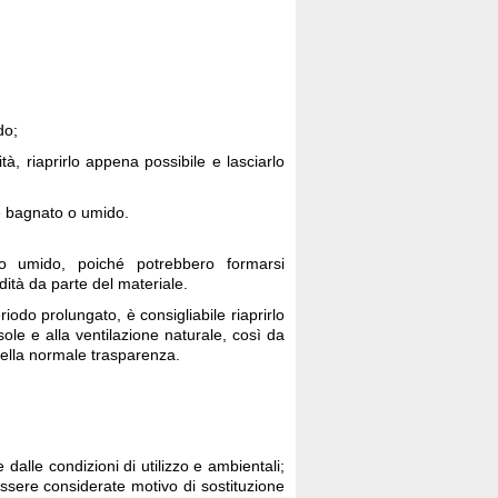
do;
à, riaprirlo appena possibile e lasciarlo
 è bagnato o umido.
o umido, poiché potrebbero formarsi
ità da parte del materiale.
odo prolungato, è consigliabile riaprirlo
le e alla ventilazione naturale, così da
 della normale trasparenza.
 dalle condizioni di utilizzo e ambientali;
sere considerate motivo di sostituzione