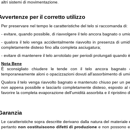
altri sistemi di movimentazione.
Avvertenze per il corretto utilizzo
Per preservare nel tempo le caratteristiche del telo si raccomanda di:
- evitare, quando possibile, di riavvolgere il telo ancora bagnato o umi
- qualora il telo venga accidentalmente riavvolto in presenza di umidit
completamente disteso fino alla completa asciugatura;
- evitare di mantenere il telo arrotolato per periodi prolungati quando
Nota Bene
È sconsigliato chiudere le tende con il telo ancora bagnato 
temporaneamente aloni o opacizzazioni dovuti all'assorbimento di umid
Qualora il telo venga riavvolto bagnato e mantenuto chiuso per un peri
non appena possibile e lasciarlo completamente disteso, esposto al so
favorire la completa evaporazione dell'umidità assorbita e il ripristino
Garanzia
Le caratteristiche sopra descritte derivano dalla natura del materiale e
pertanto
non costituiscono difetti di produzione
e non possono es