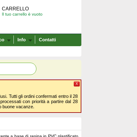
CARRELLO
Il tuo carrello è vuoto
co
Info
Contatti
X
i. Tutti gli ordini confermati entro il 28
processati con priorità a partire dal 28
amo buone vacanze.
nte a base di resina in PVC plastificato