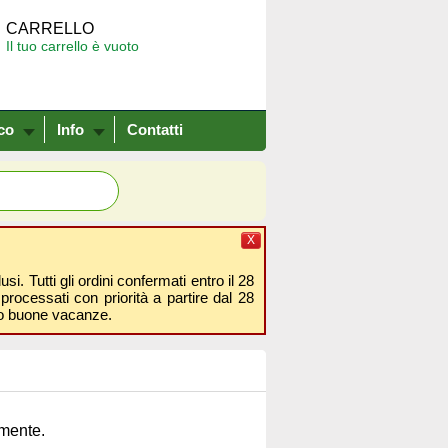
CARRELLO
Il tuo carrello è vuoto
co
Info
Contatti
X
i. Tutti gli ordini confermati entro il 28
processati con priorità a partire dal 28
amo buone vacanze.
amente.