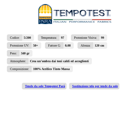
Codice:
5/200
Temperatura:
97
Protezione Visiva:
99
Protezione UV:
50+
Fattore G:
0,08
Altezza:
120 cm
Peso:
340 gr
Atmosphere:
Crea un'ombra dai toni caldi ed accoglienti
Composizione:
100% Acrilico Tinto Massa
Tende da sole Tempotest Parà
Sostituzione telo per tende da sole