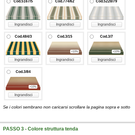
Cod.5167/5
Cod.774/62
Cod.5228/79
Ingrandisci
Ingrandisci
Ingrandisci
Cod.484/3
Cod.3/15
Cod.3/7
+10%
+10%
Ingrandisci
Ingrandisci
Ingrandisci
Cod.3/84
+10%
Ingrandisci
Se i colori sembrano non caricarsi scrollare la pagina sopra e sotto
PASSO 3 - Colore struttura tenda