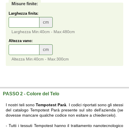
Misure finite:
Larghezza finita:
cm
Larghezza Min:40cm - Max:480cm
Altezza vano:
cm
Altezza Min:40cm - Max:300cm
Tenda da sole a rullo Tempotest 3000 con guide laterali (con cassonetto)
vendita online su misura a prezzi di fabbrica.
PASSO 2 - Colore del Telo
I nostri teli sono
Tempotest Parà
. I codici riportati sono gli stessi
del catalogo Tempotest Parà presente sul sito dell'azienda (se
dovesse mancare qualche codice non esitare a chiedercelo).
- Tutti i tessuti Tempotest hanno il trattamento nanotecnologico