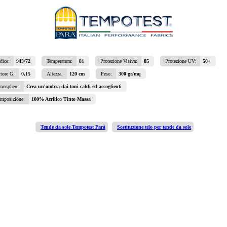
dice:
943/72
Temperatura:
81
Protezione Visiva:
85
Protezione UV:
50+
ttore G:
0,15
Altezza:
120 cm
Peso:
300 gr/mq
mosphere:
Crea un'ombra dai toni caldi ed accoglienti
mposizione:
100% Acrilico Tinto Massa
Tende da sole Tempotest Parà
Sostituzione telo per tende da sole