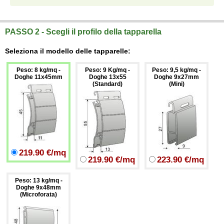
Tapparelle blindate in alluminio estruso (antintrusione)
vendita online su misura a prezzi di fabbrica di Tapparelle blindate in alluminio estruso (antintrusione) elettriche con e senza
cassonetti
su misura.
PASSO 2 - Scegli il profilo della tapparella
Seleziona il modello delle tapparelle:
Peso: 8 kg/mq -
Peso: 9 Kg/mq -
Peso: 9,5 kg/mq -
Doghe 11x45mm
Doghe 13x55
Doghe 9x27mm
(Standard)
(Mini)
219.90 €/mq
219.90 €/mq
223.90 €/mq
Peso: 13 kg/mq -
Doghe 9x48mm
(Microforata)