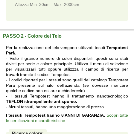
Altezza Min. 30cm - Max. 2000cm
Telo su misura a prezzi di fabbrica.
PASSO 2 - Colore del Telo
Per la realizzazione del telo vengono utilizzati tesuti
Tempotest
Parà
.
- Visto il grande numero di colori disponibili, questi sono stati
divisti per serie e colore principale. Utilizza il menu di selezione
per visualizzarli tutti oppure utilizzza il campo di ricerca per
trovarli tramite il codice Tempotest.
- I codici riportati per i tessuti sono quelli del catalogo Tempotest
Parà presente sul sito dell'azienda (se dovesse mancare
qualche codice non esitare a chiedercelo).
- I tessuti Tempotest hanno il trattamento nanotecnologico
TEFLON idrorepellente antisporco.
- Alcuni tessuti, hanno una maggiorazione di prezzo.
I tessuti Tempotest hanno 8 ANNI DI GARANZIA.
Scopri tutte
le certificazioni e caratteristiche.
Ricerca colore: