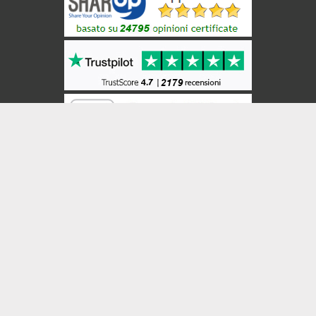
BricoBros
Veneziane
INIZIO PAGINA
© 2008-2026 ShopNow srl - P.Iva 05216690650 -
leTapparelle.com
-
Condizioni di Vendita
-
Privacy
❤ 100% Vera
Imprenditoria
Italiana ❤