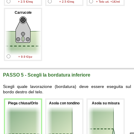
+ 2.5 €/mq
+ 2.5 €/mq
+ Telo uti. +1€/ml
Carrucole
+ 9.9 €/pz
PASSO 5 - Scegli la bordatura inferiore
Scegli quale lavorazione (bordatura) deve essere eseguita sul
bordo destro del telo.
Piega chiusa/Orlo
Asola con tondino
Asola su misura