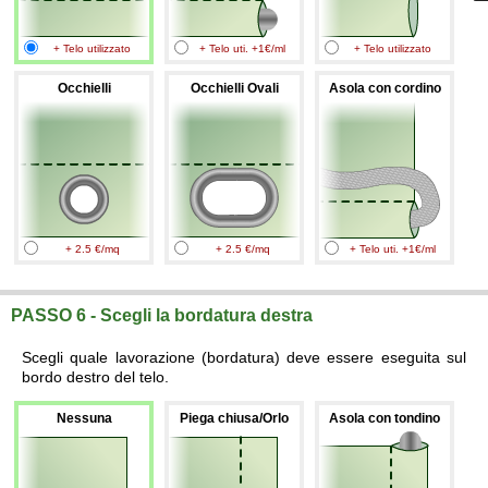
+ Telo utilizzato
+ Telo uti. +1€/ml
+ Telo utilizzato
Occhielli
Occhielli Ovali
Asola con cordino
+ 2.5 €/mq
+ 2.5 €/mq
+ Telo uti. +1€/ml
PASSO 6 - Scegli la bordatura destra
Scegli quale lavorazione (bordatura) deve essere eseguita sul
bordo destro del telo.
Nessuna
Piega chiusa/Orlo
Asola con tondino