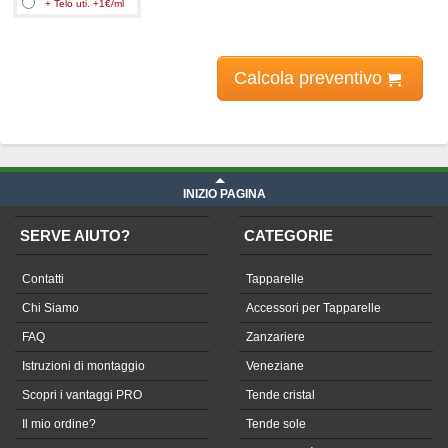
+ Telo uti. +1€/ml
Calcola preventivo
Prezzo Telone Tempotest su misura
iva compresa
INIZIO PAGINA
SERVE AIUTO?
CATEGORIE
Contatti
Tapparelle
Chi Siamo
Accessori per Tapparelle
FAQ
Zanzariere
Istruzioni di montaggio
Veneziane
Scopri i vantaggi PRO
Tende cristal
Il mio ordine?
Tende sole