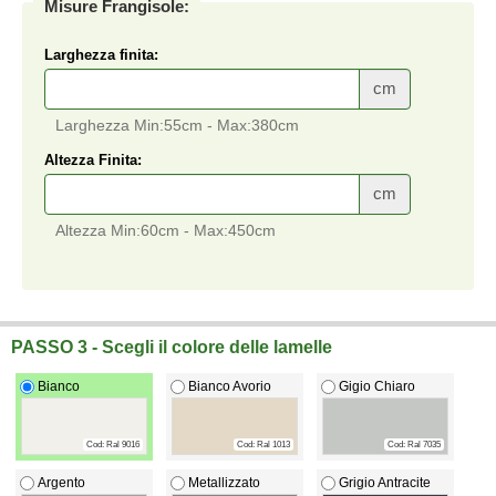
Misure Frangisole:
Larghezza finita:
cm
Larghezza Min:55cm - Max:380cm
Altezza Finita:
cm
Altezza Min:60cm - Max:450cm
Frangisoli su misura a prezzi di fabbrica.
PASSO 3 - Scegli il colore delle lamelle
Bianco
Bianco Avorio
Gigio Chiaro
Cod: Ral 9016
Cod: Ral 1013
Cod: Ral 7035
Argento
Metallizzato
Grigio Antracite