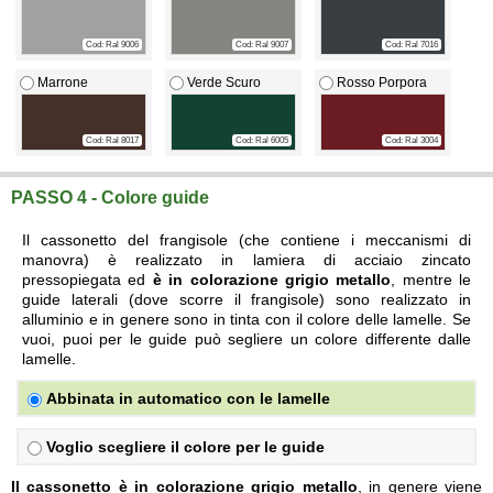
Cod: Ral 9006
Cod: Ral 9007
Cod: Ral 7016
Marrone
Verde Scuro
Rosso Porpora
Cod: Ral 8017
Cod: Ral 6005
Cod: Ral 3004
PASSO 4 - Colore guide
Il cassonetto del frangisole (che contiene i meccanismi di
manovra) è realizzato in lamiera di acciaio zincato
pressopiegata ed
è in colorazione grigio metallo
, mentre le
guide laterali (dove scorre il frangisole) sono realizzato in
alluminio e in genere sono in tinta con il colore delle lamelle. Se
vuoi, puoi per le guide può segliere un colore differente dalle
lamelle.
Abbinata in automatico con le lamelle
Voglio scegliere il colore per le guide
Il cassonetto è in colorazione grigio metallo
, in genere viene