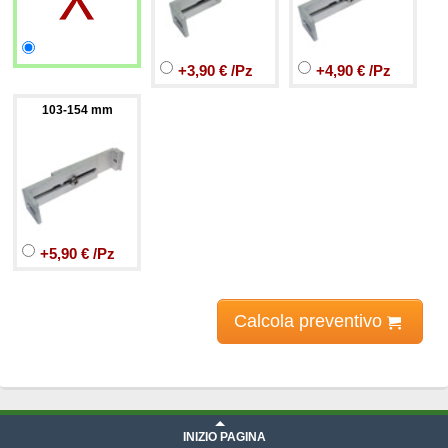
+3,90 € /Pz
+4,90 € /Pz
103-154 mm
+5,90 € /Pz
Calcola preventivo
Prezzo Frangisole
iva compresa
INIZIO PAGINA