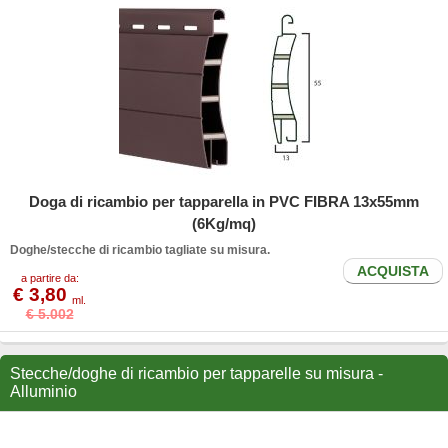
Doga di ricambio per tapparella in PVC FIBRA 13x55mm
(6Kg/mq)
Doghe/stecche di ricambio tagliate su misura.
ACQUISTA
a partire da:
€ 3,80
ml.
€ 5.002
Stecche/doghe di ricambio per tapparelle su misura -
Alluminio