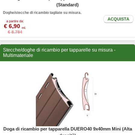
(Standard)
Doghe/stecche di ricambio tagliate su misura.
ACQUISTA
a partire da:
€ 6,90
ml.
€ 8.784
Stecche/doghe di ricambio per tapparelle su misura -
Multimateriale
Doga di ricambio per tapparella DUERO40 9x40mm Mini (Alta