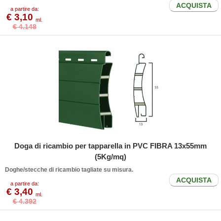
ACQUISTA
a partire da:
€ 3,10
ml.
€ 4.148
Doga di ricambio per tapparella in PVC FIBRA 13x55mm
(5Kg/mq)
Doghe/stecche di ricambio tagliate su misura.
ACQUISTA
a partire da:
€ 3,40
ml.
€ 4.392