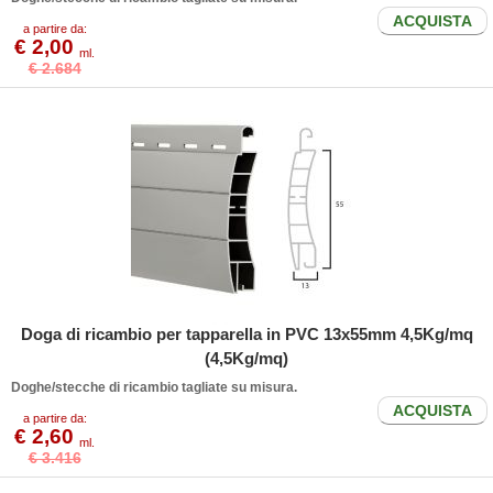
ACQUISTA
a partire da:
€ 2,00
ml.
€ 2.684
Doga di ricambio per tapparella in PVC 13x55mm 4,5Kg/mq
(4,5Kg/mq)
Doghe/stecche di ricambio tagliate su misura.
ACQUISTA
a partire da:
€ 2,60
ml.
€ 3.416