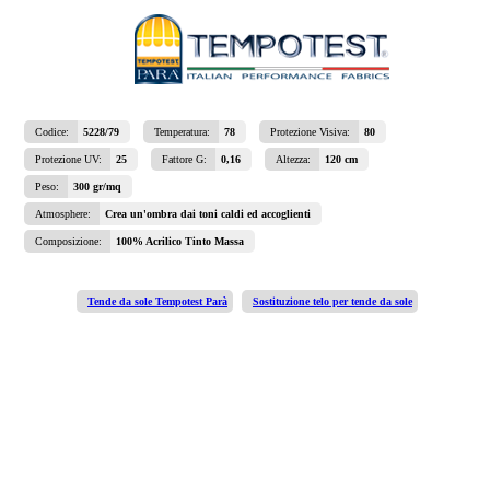
Codice:
5228/79
Temperatura:
78
Protezione Visiva:
80
Protezione UV:
25
Fattore G:
0,16
Altezza:
120 cm
Peso:
300 gr/mq
Atmosphere:
Crea un'ombra dai toni caldi ed accoglienti
Composizione:
100% Acrilico Tinto Massa
Tende da sole Tempotest Parà
Sostituzione telo per tende da sole