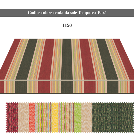
Codice colore tenda da sole Tempotest Parà
1150