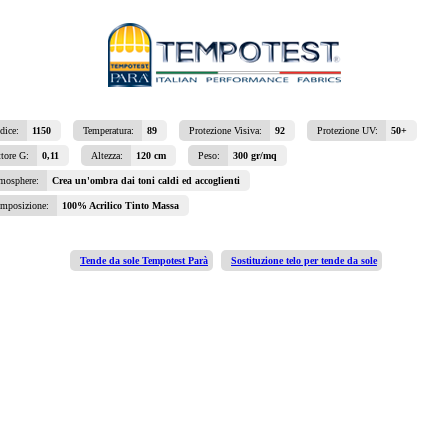
dice:
1150
Temperatura:
89
Protezione Visiva:
92
Protezione UV:
50+
ttore G:
0,11
Altezza:
120 cm
Peso:
300 gr/mq
mosphere:
Crea un'ombra dai toni caldi ed accoglienti
mposizione:
100% Acrilico Tinto Massa
Tende da sole Tempotest Parà
Sostituzione telo per tende da sole