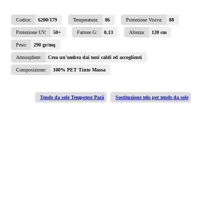
Codice:
6200/179
Temperatura:
86
Protezione Visiva:
88
Protezione UV:
50+
Fattore G:
0,13
Altezza:
120 cm
Peso:
290 gr/mq
Atmosphere:
Crea un'ombra dai toni caldi ed accoglienti
Composizione:
100% PET Tinto Massa
Tende da sole Tempotest Parà
Sostituzione telo per tende da sole