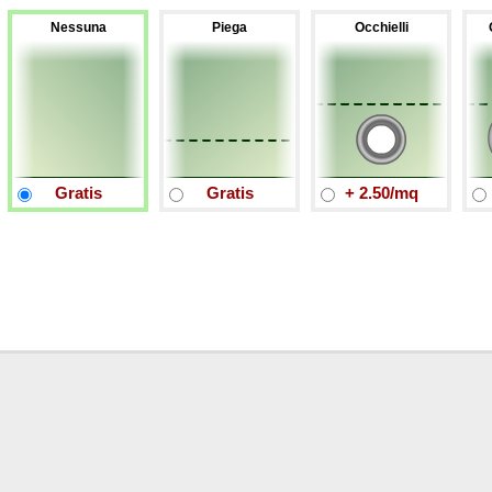
Nessuna
Piega
Occhielli
Gratis
Gratis
+ 2.50/mq
Prezzo Coperture per balconi - Fasce per ringhiere in tessuto Tem