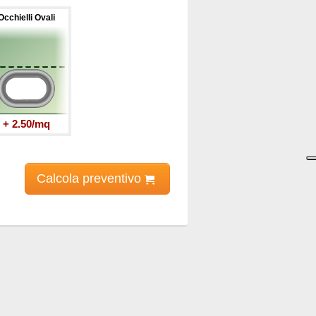
Occhielli Ovali
+ 2.50/mq
Calcola preventivo
potest parà
iva compresa