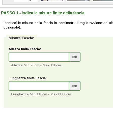
PASSO 1 - Indica le misure finite della fascia
Inserisci le misure della fascia in centimetri. Il taglio avviene ad u
opzionale).
Misure Fascia:
Altezza finita Fascia:
cm
Altezza Min:20cm - Max:110cm
Lunghezza finita Fascia:
cm
Lunghezza Min:110cm - Max:8000cm
Fascia ringhiera su misura a prezzi di fabbrica.