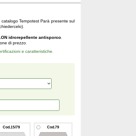
 del catalogo Tempotest Parà presente sul
chiedercelo).
ON idrorepellente antisporco
.
ione di prezzo.
ertificazioni e caratteristiche.
Cod.15/79
Cod.79