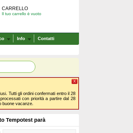
CARRELLO
Il tuo carrello è vuoto
co
Info
Contatti
X
i. Tutti gli ordini confermati entro il 28
processati con priorità a partire dal 28
amo buone vacanze.
uto Tempotest parà