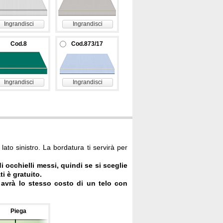
Ingrandisci
Ingrandisci
Cod.8
Cod.873/17
Ingrandisci
Ingrandisci
lato sinistro. La bordatura ti servirà per
i occhielli messi, quindi se si sceglie
ti è gratuito.
 avrà lo stesso costo di un telo con
Piega