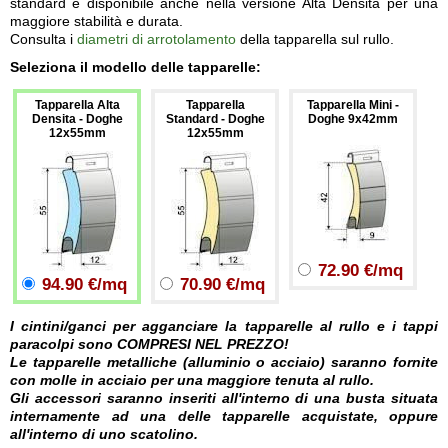
standard è disponibile anche nella versione Alta Densità per una
maggiore stabilità e durata.
Consulta i
diametri di arrotolamento
della tapparella sul rullo.
Seleziona il modello delle tapparelle:
Tapparella Alta
Tapparella
Tapparella Mini -
Densita - Doghe
Standard - Doghe
Doghe 9x42mm
12x55mm
12x55mm
72.90 €/mq
94.90 €/mq
70.90 €/mq
I cintini/ganci per agganciare la tapparelle al rullo e i tappi
paracolpi sono COMPRESI NEL PREZZO!
Le tapparelle metalliche (alluminio o acciaio) saranno fornite
con molle in acciaio per una maggiore tenuta al rullo.
Gli accessori saranno inseriti all'interno di una busta situata
internamente ad una delle tapparelle acquistate, oppure
all'interno di uno scatolino.