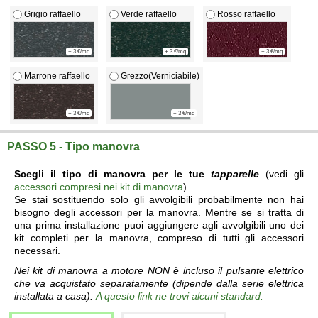
Grigio raffaello
Verde raffaello
Rosso raffaello
+ 3 €/mq
+ 3 €/mq
+ 3 €/mq
Marrone raffaello
Grezzo(Verniciabile)
+ 3 €/mq
+ 3 €/mq
PASSO 5 - Tipo manovra
Scegli il tipo di manovra per le tue
tapparelle
(vedi gli
accessori compresi nei kit di manovra
)
Se stai sostituendo solo gli avvolgibili probabilmente non hai
bisogno degli accessori per la manovra. Mentre se si tratta di
una prima installazione puoi aggiungere agli avvolgibili uno dei
kit completi per la manovra, compreso di tutti gli accessori
necessari.
Nei kit di manovra a motore NON è incluso il pulsante elettrico
che va acquistato separatamente (dipende dalla serie elettrica
installata a casa).
A questo link ne trovi alcuni standard.