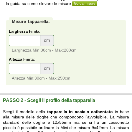
la guida su come rilevare le misure
Guida misure
Misure Tapparella:
Larghezza Finita:
cm
Larghezza Min:30cm - Max:200cm
Altezza Finita:
cm
Altezza Min:30cm - Max:250cm
Tapparelle blindate in acciaio coibentato
vendita online su misura a prezzi di fabbrica di Tapparelle blindate in acciaio coibentato elettriche con e senza
cassonetti
su misura.
PASSO 2 - Scegli il profilo della tapparella
Scegli il modello della
tapparella in acciaio coibentato
in base
alla misura delle doghe che compongono l'avvolgibile. La misura
standard delle doghe è 12x55mm ma se si ha un cassonetto
piccolo è possibile ordinare la Mini che misura 9x42mm. La misura