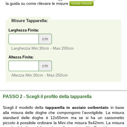
la guida su come rilevare le misure
Guida misure
Misure Tapparella:
Larghezza Finita:
cm
Larghezza Min:30cm - Max:200cm
Altezza Finita:
cm
Altezza Min:30cm - Max:250cm
Tapparelle blindate in acciaio coibentato
vendita online su misura a prezzi di fabbrica di Tapparelle blindate in acciaio coibentato elettriche con e senza
cassonetti
su misura.
PASSO 2 - Scegli il profilo della tapparella
Scegli il modello della
tapparella in acciaio coibentato
in base
alla misura delle doghe che compongono l'avvolgibile. La misura
standard delle doghe è 12x55mm ma se si ha un cassonetto
piccolo è possibile ordinare la Mini che misura 9x42mm. La misura