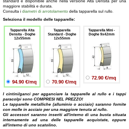
standard è disponibile anche nella versione Alta Densità per una
maggiore stabilità e durata.
Consulta i
diametri di arrotolamento
della tapparella sul rullo.
Seleziona il modello delle tapparelle:
Tapparella Alta
Tapparella
Tapparella Mini -
Densita - Doghe
Standard - Doghe
Doghe 9x42mm
12x55mm
12x55mm
72.90 €/mq
94.90 €/mq
70.90 €/mq
I cintini/ganci per agganciare la tapparelle al rullo e i tappi
paracolpi sono COMPRESI NEL PREZZO!
Le tapparelle metalliche (alluminio o acciaio) saranno fornite
con molle in acciaio per una maggiore tenuta al rullo.
Gli accessori saranno inseriti all'interno di una busta situata
internamente ad una delle tapparelle acquistate, oppure
all'interno di uno scatolino.