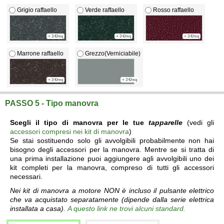
Grigio raffaello
Verde raffaello
Rosso raffaello
+ 3 €/mq
+ 3 €/mq
+ 3 €/mq
Marrone raffaello
Grezzo(Verniciabile)
+ 3 €/mq
+ 3 €/mq
PASSO 5 - Tipo manovra
Scegli il tipo di manovra per le tue
tapparelle
(vedi gli
accessori compresi nei kit di manovra
)
Se stai sostituendo solo gli avvolgibili probabilmente non hai
bisogno degli accessori per la manovra. Mentre se si tratta di
una prima installazione puoi aggiungere agli avvolgibili uno dei
kit completi per la manovra, compreso di tutti gli accessori
necessari.
Nei kit di manovra a motore NON è incluso il pulsante elettrico
che va acquistato separatamente (dipende dalla serie elettrica
installata a casa).
A questo link ne trovi alcuni standard.