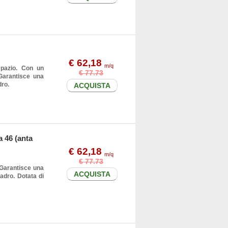
€ 62,18
m/q
spazio. Con un
€ 77.73
Garantisce una
dro.
ACQUISTA
a 46 (anta
€ 62,18
m/q
€ 77.73
 Garantisce una
ACQUISTA
adro. Dotata di