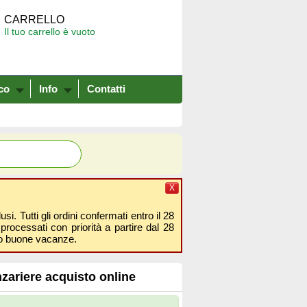
CARRELLO
Il tuo carrello è vuoto
co
Info
Contatti
X
i. Tutti gli ordini confermati entro il 28
processati con priorità a partire dal 28
amo buone vacanze.
nzariere acquisto online