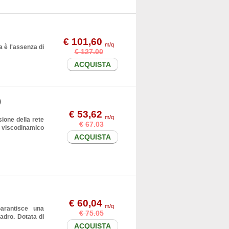
€ 101,60
m/q
a è l'assenza di
€ 127.00
ACQUISTA
)
€ 53,62
m/q
sione della rete
€ 67.03
 viscodinamico
ACQUISTA
€ 60,04
m/q
Garantisce una
€ 75.05
adro. Dotata di
ACQUISTA