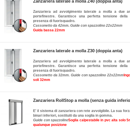
Zanzariera laterale a molla Z40 (doppia anta)
Zanzariera ad avvolgimento laterale a molla a due an
portefinestre. Garantisce una perfetta tensione della
presenza di fuorisquadro.
Cassonetto da 42mm. Guide con spazzolino 22x22mm
Guida bassa 22mm
Zanzariera laterale a molla Z30 (doppia anta)
Zanzariera ad avvolgimento laterale a molla a due an
portefinestre. Garantisce una perfetta tensione della
presenza di fuorisquadro.
Cassonetto da 32mm. Guide con spazzolino 22x22mm
Ing
soli 32mm
Zanzariera RollStop a molla (senza guida inferio
E' il sistema di zanzariera con rete avvolgibile. La sua forz
binari inferiori, sostituiti da una soglia in gomma.
Guide con spazzolino
Soglia calpestabile in pvc alta solo 
qualunque posizione