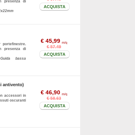
in presenza di
ACQUISTA
 22x22mm
€ 45,99
m/q
 portefinestre.
€ 57.49
in presenza di
ACQUISTA
Guida bassa
i antivento)
€ 46,90
m/q
on accessori in
€ 58.63
essuti oscuranti
ACQUISTA