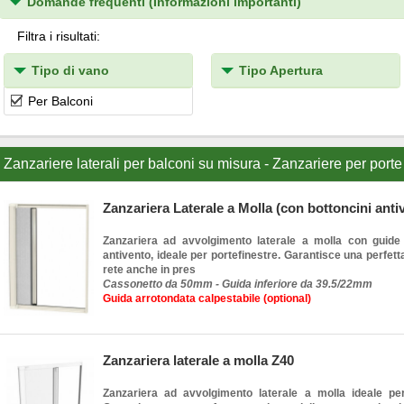
Domande frequenti (Informazioni importanti)
Filtra i risultati:
Tipo di vano
Tipo Apertura
Per Balconi
Zanzariere laterali per balconi su misura - Zanzariere per porte
Zanzariera Laterale a Molla (con bottoncini anti
Zanzariera ad avvolgimento laterale a molla con guide 
antivento, ideale per portefinestre. Garantisce una perfett
rete anche in pres
Cassonetto da 50mm - Guida inferiore da 39.5/22mm
Guida arrotondata calpestabile (optional)
Zanzariera laterale a molla Z40
Zanzariera ad avvolgimento laterale a molla ideale per