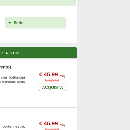
Serie
 e balconi
vento)
€ 45,99
m/q
con bottoncini
€ 57.49
a tensione della
ACQUISTA
€ 45,99
m/q
 portefinestre.
€ 57.49