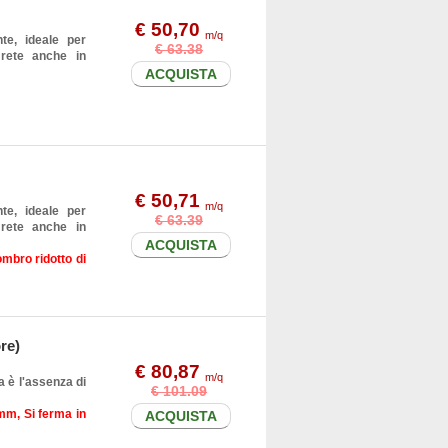
€ 50,70
m/q
te, ideale per
€ 63.38
 rete anche in
ACQUISTA
€ 50,71
m/q
te, ideale per
€ 63.39
 rete anche in
ACQUISTA
ombro ridotto di
re)
€ 80,87
m/q
a è l'assenza di
€ 101.09
5mm, Si ferma in
ACQUISTA