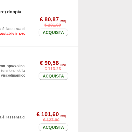
ore) doppia
€ 80,87
m/q
€ 101.09
a è l'assenza di
ACQUISTA
pestabile in pvc
€ 90,58
m/q
con spazzolino,
€ 113.23
 tensione della
o viscodinamico
ACQUISTA
€ 101,60
m/q
a è l'assenza di
€ 127.00
ACQUISTA