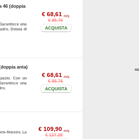
a 46 (doppia
€ 68,61
m/q
€ 85.76
 Garantisce una
ACQUISTA
adro. Dotata di
(doppia anta)
€ 68,61
m/q
spazio. Con un
€ 85.76
Garantisce una
dro.
ACQUISTA
)
€ 109,90
m/q
orte-finestre. La
€ 137.38