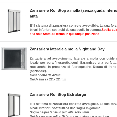
Zanzariera RollStop a molla (senza guida inferi
anta
E' il sistema di zanzariera con rete avvolgibile. La sua forz
binari inferiori, sostituiti da una soglia in gomma.
Soglia cal
alta solo 5mm, Si ferma in qualunque posizione
Zanzariera laterale a molla Night and Day
Zanzariera ad avvolgimento laterale a molla con guide 
ideale per portefinestre/balconi. Garantisce una perfetta
rete anche in presenza di fuorisquadro. Dotata di fren
(opzionale).
Cassonetto da 42mm
Guida bassa 22 x 22 mm
Zanzariera RollStop Extralarge
E' il sistema di zanzariera con rete avvolgibile. La sua forz
binari inferiori, sostituiti da una soglia in gomma.
Soglia calpestabile in pvc alta solo 5mm
Guide con spazzolino
Si ferma in qualunque posizione