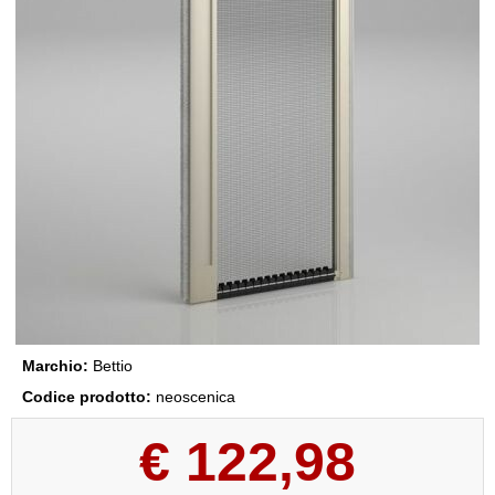
Marchio:
Bettio
Codice prodotto:
neoscenica
€
122,98