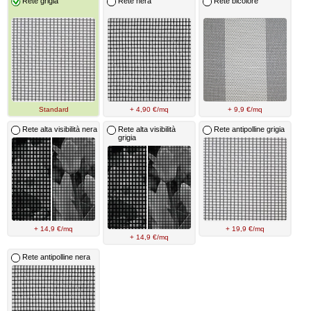
Rete grigia
Rete nera
Rete bicolore
Standard
+ 4,90 €/mq
+ 9,9 €/mq
Rete alta visibilità nera
Rete alta visibilità
Rete antipolline grigia
grigia
+ 14,9 €/mq
+ 19,9 €/mq
+ 14,9 €/mq
Rete antipolline nera