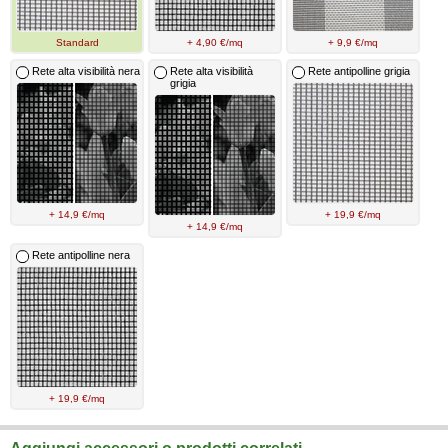
Standard
+ 4,90 €/mq
+ 9,9 €/mq
Rete alta visibilità nera
Rete alta visibilità
Rete antipolline grigia
grigia
+ 14,9 €/mq
+ 19,9 €/mq
+ 14,9 €/mq
Rete antipolline nera
+ 19,9 €/mq