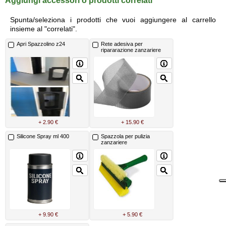
Aggiungi accessori o prodotti correlati
Spunta/seleziona i prodotti che vuoi aggiungere al carrello
insieme al "correlati".
Apri Spazzolino z24
Rete adesiva per
ripararazione zanzariere
+ 2.90 €
+ 15.90 €
Silicone Spray ml 400
Spazzola per pulizia
zanzariere
+ 9.90 €
+ 5.90 €