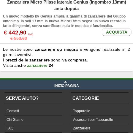
Zanzariera Micro Plisse laterale Genius (ingombro 13mm)
anta doppia
Un nuovo modello by Genius amplia la gamma di zanzariere del Gruppo
omonimo. In soli 13 mm la nuova Micro13mm segna un nuovo record in
fatto di ingombri, senza sacrificare nulla in estetica e funzionalità.
€ 442,90
ACQUISTA
m/q
€ 553.63
Le nostre sono
zanzariere su misura
e vengono realizzate in 2
giorni lavorativi.
I
prezzi delle zanzariere
sono iva compresa.
Visita anche
zanzariere
24
.
INIZIO PAGINA
SERVE AIUTO?
CATEGORIE
Contatti
Tapparelle
Chi Siamo
Accessori per Tapparelle
FAQ
Zanzariere