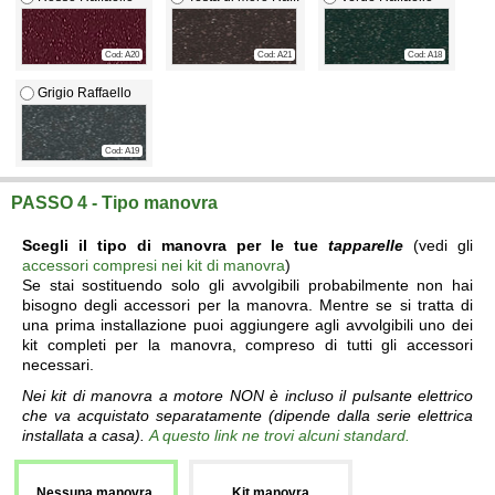
Cod: A20
Cod: A21
Cod: A18
Grigio Raffaello
Cod: A19
PASSO 4 - Tipo manovra
Scegli il tipo di manovra per le tue
tapparelle
(vedi gli
accessori compresi nei kit di manovra
)
Se stai sostituendo solo gli avvolgibili probabilmente non hai
bisogno degli accessori per la manovra. Mentre se si tratta di
una prima installazione puoi aggiungere agli avvolgibili uno dei
kit completi per la manovra, compreso di tutti gli accessori
necessari.
Nei kit di manovra a motore NON è incluso il pulsante elettrico
che va acquistato separatamente (dipende dalla serie elettrica
installata a casa).
A questo link ne trovi alcuni standard.
Nessuna manovra,
Kit manovra