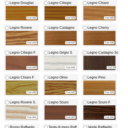
Legno Douglas
Legno Ciliegio
Legno Chiaro
Cod: A25
Cod: A28
Cod: A05
Legno Rovere
Legno Castagno
Legno Cherry
Cod: A24
Cod: A37
Cod: A40
Legno Ciliegio F.
Legno Grigio S.
Legno Castagno Sc
Cod: A42
Cod: A43
Cod: A39
Legno Chiaro F.
Legno Olmo
Legno Pino
Cod: A30
Cod: A35
Cod: A34
Legno Rovere S.
Legno Scuro
Legno Scuro F.
Cod: A41
Cod: A07
Cod: A31
Rosso Raffaello
Testa di moro Raff.
Verde Raffaello