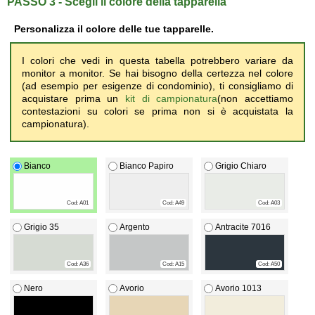
PASSO 3 - Scegli il colore della tapparella
Personalizza il colore delle tue
tapparelle
.
I colori che vedi in questa tabella potrebbero variare da
monitor a monitor. Se hai bisogno della certezza nel colore
(ad esempio per esigenze di condominio), ti consigliamo di
acquistare prima un
kit di campionatura
(non accettiamo
contestazioni su colori se prima non si è acquistata la
campionatura).
Bianco
Bianco Papiro
Grigio Chiaro
Cod: A01
Cod: A49
Cod: A03
Grigio 35
Argento
Antracite 7016
Cod: A36
Cod: A15
Cod: A50
Nero
Avorio
Avorio 1013