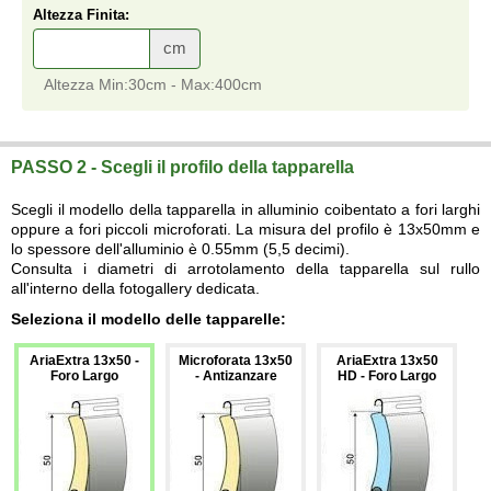
Altezza Finita:
cm
Altezza Min:30cm - Max:400cm
Tapparelle in alluminio a foro largo o microforata 13x50
vendita online su misura a prezzi di fabbrica di Tapparelle in alluminio a foro largo o microforata 13x50 elettriche con e senza
cassonetti
su misura.
PASSO 2 - Scegli il profilo della tapparella
Scegli il modello della tapparella in alluminio coibentato a fori larghi
oppure a fori piccoli microforati. La misura del profilo è 13x50mm e
lo spessore dell'alluminio è 0.55mm (5,5 decimi).
Consulta i diametri di arrotolamento della tapparella sul rullo
all'interno della fotogallery dedicata.
Seleziona il modello delle tapparelle:
AriaExtra 13x50 -
Microforata 13x50
AriaExtra 13x50
Foro Largo
- Antizanzare
HD - Foro Largo