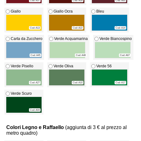
Cod: A57
Cod: A09
Cod: A65
Giallo
Giallo Ocra
Bleu
Cod: A13
Cod: A22
Cod: A14
Carta da Zucchero
Verde Acquamarina
Verde Biancospino
Cod: A45
Cod: A48
Cod: A67
Verde Pisello
Verde Oliva
Verde 56
Cod: A27
Cod: A10
Cod: A17
Verde Scuro
Cod: A04
Colori Legno e Raffaello
(aggiunta di 3 € al prezzo al
metro quadro)