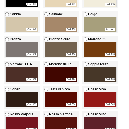
Cod: A00
Cod: A02
Cod: A16
Sabbia
Salmone
Beige
Cod: A47
Cod: A53
Cod: A11
Bronzo
Bronzo Scuro
Marrone 25
Cod: A12
Cod: A38
Cod: A23
Marrone 8016
Marrone 8017
Seppia M085
Cod: A32
Cod: A26
Cod: A33
Corten
Testa di Moro
Rosso Vivo
Cod: A51
Cod: A06
Cod: A08
Rosso Porpora
Rosso Mattone
Rosso Vino