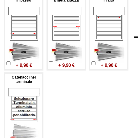
in basso
a metà altezza
in alto
+ 9,90 €
+ 9,90 €
+ 9,90 €
Catenacci nel
terminale