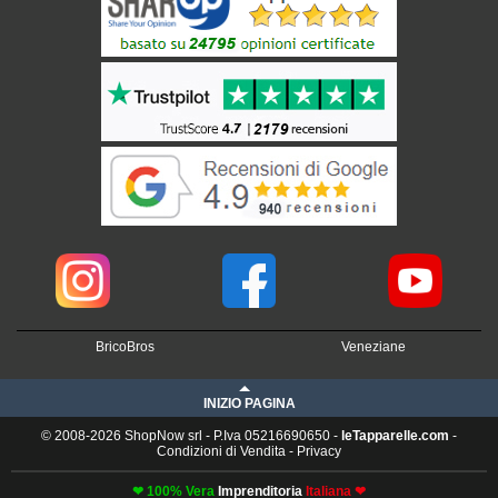
BricoBros
Veneziane
INIZIO PAGINA
© 2008-2026 ShopNow srl - P.Iva 05216690650 -
leTapparelle.com
-
Condizioni di Vendita
-
Privacy
❤ 100% Vera
Imprenditoria
Italiana ❤