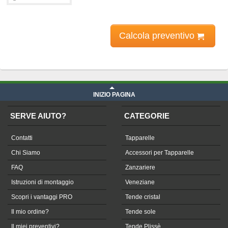
Calcola preventivo
Prezzo Telone in PVC - Cristal su misura
iva compresa
INIZIO PAGINA
SERVE AIUTO?
CATEGORIE
Contatti
Tapparelle
Chi Siamo
Accessori per Tapparelle
FAQ
Zanzariere
Istruzioni di montaggio
Veneziane
Scopri i vantaggi PRO
Tende cristal
Il mio ordine?
Tende sole
Il miei preventivi?
Tende Plissè