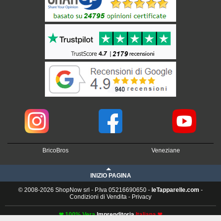
BricoBros
Veneziane
INIZIO PAGINA
© 2008-2026 ShopNow srl - P.Iva 05216690650 -
leTapparelle.com
-
Condizioni di Vendita
-
Privacy
❤ 100% Vera
Imprenditoria
Italiana ❤