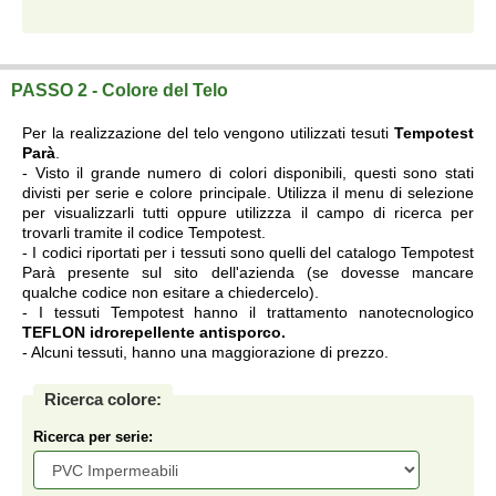
Telo su misura a prezzi di fabbrica.
PASSO 2 - Colore del Telo
Per la realizzazione del telo vengono utilizzati tesuti
Tempotest
Parà
.
- Visto il grande numero di colori disponibili, questi sono stati
divisti per serie e colore principale. Utilizza il menu di selezione
per visualizzarli tutti oppure utilizzza il campo di ricerca per
trovarli tramite il codice Tempotest.
- I codici riportati per i tessuti sono quelli del catalogo Tempotest
Parà presente sul sito dell'azienda (se dovesse mancare
qualche codice non esitare a chiedercelo).
- I tessuti Tempotest hanno il trattamento nanotecnologico
TEFLON idrorepellente antisporco.
- Alcuni tessuti, hanno una maggiorazione di prezzo.
Ricerca colore:
Ricerca per serie: