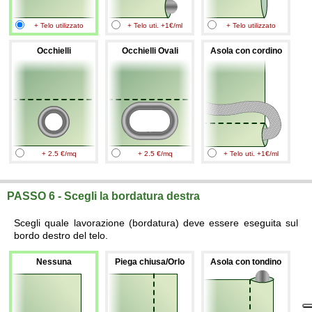
+ Telo utilizzato
+ Telo uti. +1€/ml
+ Telo utilizzato
Occhielli
Occhielli Ovali
Asola con cordino
+ 2.5 €/mq
+ 2.5 €/mq
+ Telo uti. +1€/ml
PASSO 6 - Scegli la bordatura destra
Scegli quale lavorazione (bordatura) deve essere eseguita sul
bordo destro del telo.
Nessuna
Piega chiusa/Orlo
Asola con tondino