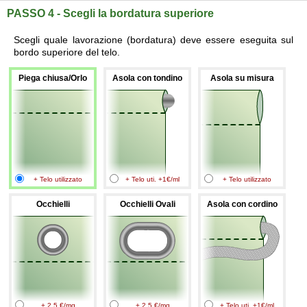
PASSO 4 - Scegli la bordatura superiore
Scegli quale lavorazione (bordatura) deve essere eseguita sul
bordo superiore del telo.
Piega chiusa/Orlo
Asola con tondino
Asola su misura
+ Telo utilizzato
+ Telo uti. +1€/ml
+ Telo utilizzato
Occhielli
Occhielli Ovali
Asola con cordino
+ 2.5 €/mq
+ 2.5 €/mq
+ Telo uti. +1€/ml