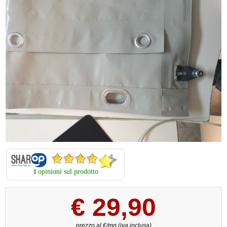
opinioni sul prodotto
1
€
29,90
prezzo al €/mq (iva inclusa)