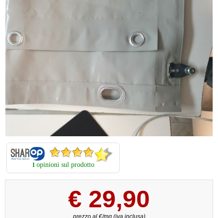
opinioni sul prodotto
1
€
29,90
prezzo al €/mq (iva inclusa)