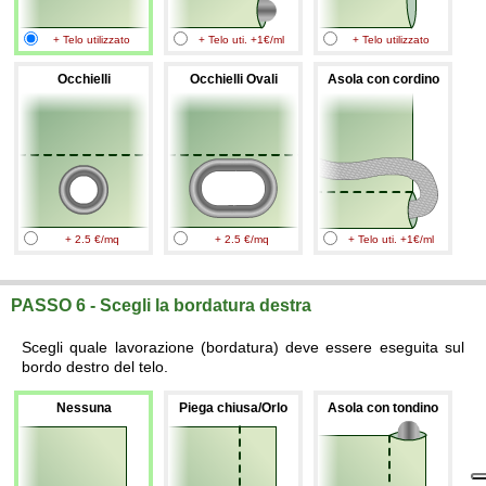
+ Telo utilizzato
+ Telo uti. +1€/ml
+ Telo utilizzato
Occhielli
Occhielli Ovali
Asola con cordino
+ 2.5 €/mq
+ 2.5 €/mq
+ Telo uti. +1€/ml
PASSO 6 - Scegli la bordatura destra
Scegli quale lavorazione (bordatura) deve essere eseguita sul
bordo destro del telo.
Nessuna
Piega chiusa/Orlo
Asola con tondino