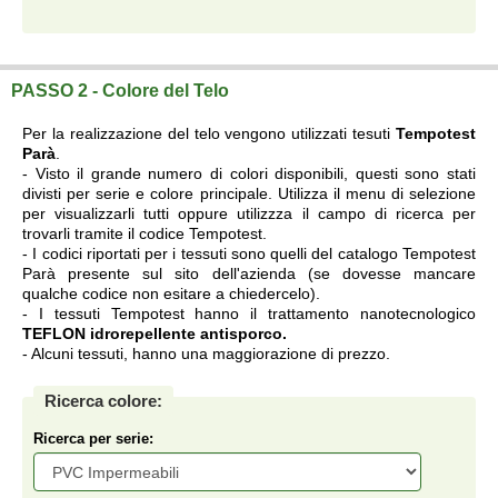
Telo su misura a prezzi di fabbrica.
PASSO 2 - Colore del Telo
Per la realizzazione del telo vengono utilizzati tesuti
Tempotest
Parà
.
- Visto il grande numero di colori disponibili, questi sono stati
divisti per serie e colore principale. Utilizza il menu di selezione
per visualizzarli tutti oppure utilizzza il campo di ricerca per
trovarli tramite il codice Tempotest.
- I codici riportati per i tessuti sono quelli del catalogo Tempotest
Parà presente sul sito dell'azienda (se dovesse mancare
qualche codice non esitare a chiedercelo).
- I tessuti Tempotest hanno il trattamento nanotecnologico
TEFLON idrorepellente antisporco.
- Alcuni tessuti, hanno una maggiorazione di prezzo.
Ricerca colore:
Ricerca per serie: