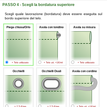
PASSO 4 - Scegli la bordatura superiore
Scegli quale lavorazione (bordatura) deve essere eseguita sul
bordo superiore del telo.
Piega chiusa/Orlo
Asola con tondino
Asola su misura
+ Telo utilizzato
+ Telo uti. +1€/ml
+ Telo utilizzato
Occhielli
Occhielli Ovali
Asola con cordino
+ 2.5 €/mq
+ 2.5 €/mq
+ Telo uti. +1€/ml