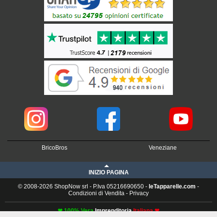
BricoBros
Veneziane
INIZIO PAGINA
© 2008-2026 ShopNow srl - P.Iva 05216690650 -
leTapparelle.com
-
Condizioni di Vendita
-
Privacy
❤ 100% Vera
Imprenditoria
Italiana ❤