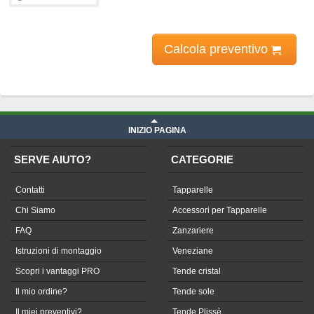
Calcola preventivo
Prezzo Telone in PVC - Cristal su misura
iva compresa
INIZIO PAGINA
SERVE AIUTO?
CATEGORIE
Contatti
Tapparelle
Chi Siamo
Accessori per Tapparelle
FAQ
Zanzariere
Istruzioni di montaggio
Veneziane
Scopri i vantaggi PRO
Tende cristal
Il mio ordine?
Tende sole
Il miei preventivi?
Tende Plissè