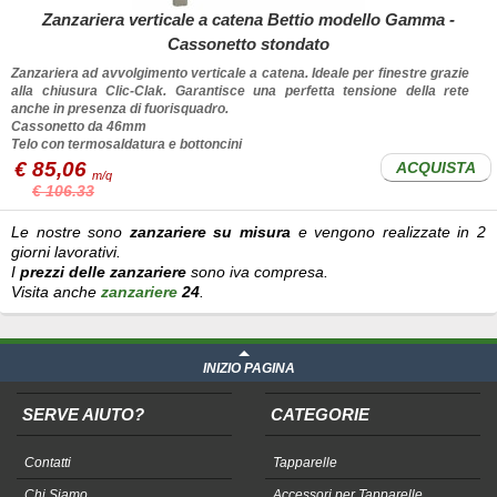
Zanzariera verticale a catena Bettio modello Gamma -
Cassonetto stondato
Zanzariera ad avvolgimento verticale a catena. Ideale per finestre grazie
alla chiusura Clic-Clak. Garantisce una perfetta tensione della rete
anche in presenza di fuorisquadro.
Cassonetto da 46mm
Telo con termosaldatura e bottoncini
€ 85,06
ACQUISTA
m/q
€ 106.33
Le nostre sono
zanzariere su misura
e vengono realizzate in 2
giorni lavorativi.
I
prezzi delle zanzariere
sono iva compresa.
Visita anche
zanzariere
24
.
INIZIO PAGINA
SERVE AIUTO?
CATEGORIE
Contatti
Tapparelle
Chi Siamo
Accessori per Tapparelle