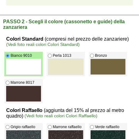
Zanzariera verticale a molla con bottoncini antivento (da incasso)
vendita online su misura a prezzi di fabbrica.
PASSO 2 - Scegli il colore (cassonetto e guide) della
zanzariera
Colori Standard
(compresi nel prezzo delle zanzariere)
(Vedi foto reali colori Colori Standard)
Bianco 9010
Perla 1013
Bronzo
Marrone 8017
Colori Raffaello
(aggiunta del 15% al prezzo al metro
quadro)
(Vedi foto reali colori Colori Raffaello)
Grigio raffaello
Marrone raffaello
Verde raffaello