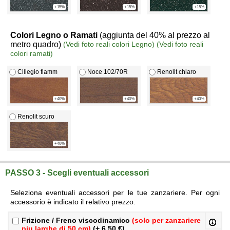
+15%
+15%
+15%
Colori Legno o Ramati
(aggiunta del 40% al prezzo al
metro quadro)
(Vedi foto reali colori Legno)
(Vedi foto reali
colori ramati)
Ciliegio fiamm
Noce 102/70R
Renolit chiaro
+40%
+40%
+40%
Renolit scuro
+40%
PASSO 3 - Scegli eventuali accessori
Seleziona eventuali accessori per le tue zanzariere. Per ogni
accessorio è indicato il relativo prezzo.
Frizione / Freno viscodinamico
(solo per zanzariere
piu larghe di 50 cm)
(+ 6,50 €)