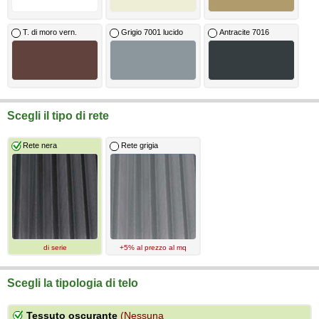
T. di moro vern.
Grigio 7001 lucido
Antracite 7016
Scegli il tipo di rete
Rete nera
Rete grigia
di serie
+5% al prezzo al mq
Scegli la tipologia di telo
Tessuto oscurante
(Nessuna