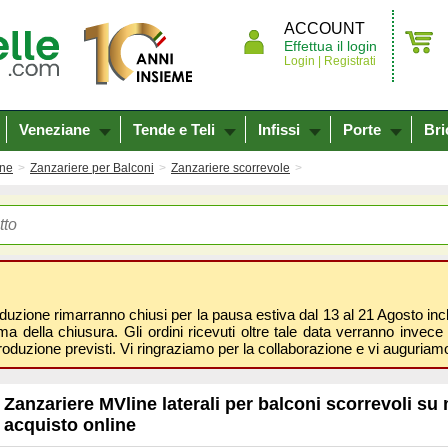
ACCOUNT
Effettua il login
Login |
Registrati
Veneziane
Tende e Teli
Infissi
Porte
Bri
ine
Zanzariere per Balconi
Zanzariere scorrevole
oduzione rimarranno chiusi per la pausa estiva dal 13 al 21 Agosto inclus
 della chiusura. Gli ordini ricevuti oltre tale data verranno invece 
roduzione previsti. Vi ringraziamo per la collaborazione e vi auguri
Zanzariere MVline laterali per balconi scorrevoli su 
acquisto online