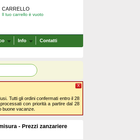
CARRELLO
Il tuo carrello è vuoto
co
Info
Contatti
X
i. Tutti gli ordini confermati entro il 28
processati con priorità a partire dal 28
amo buone vacanze.
misura - Prezzi zanzariere