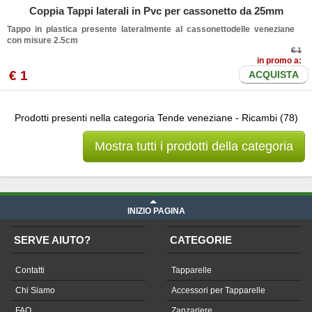
Coppia Tappi laterali in Pvc per cassonetto da 25mm
Tappo in plastica presente lateralmente al cassonettodelle veneziane
con misure 2.5cm
€ 1
in promo a:
€
1
ACQUISTA
Prodotti presenti nella categoria Tende veneziane - Ricambi (78)
Mostra tutti i prodotti della categoria
INIZIO PAGINA
SERVE AIUTO?
CATEGORIE
Contatti
Tapparelle
Chi Siamo
Accessori per Tapparelle
FAQ
Zanzariere