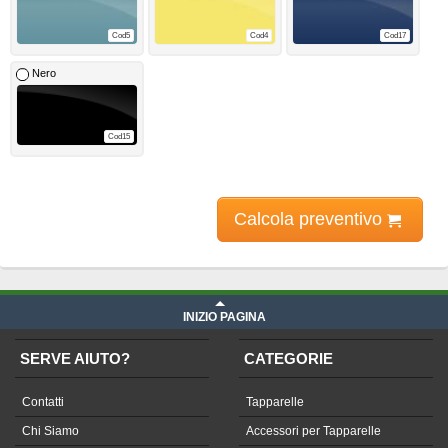
Cod5
Cod4
Cod17
Nero
Cod15
Calcola preventivo
INIZIO PAGINA
SERVE AIUTO?
CATEGORIE
Contatti
Tapparelle
Chi Siamo
Accessori per Tapparelle