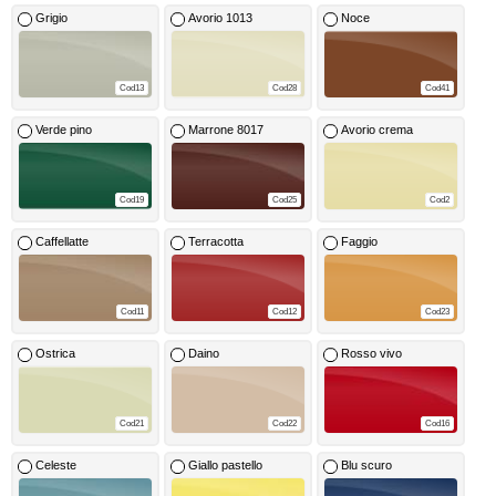
Grigio
Avorio 1013
Noce
Cod13
Cod28
Cod41
Verde pino
Marrone 8017
Avorio crema
Cod19
Cod25
Cod2
Caffellatte
Terracotta
Faggio
Cod11
Cod12
Cod23
Ostrica
Daino
Rosso vivo
Cod21
Cod22
Cod16
Celeste
Giallo pastello
Blu scuro