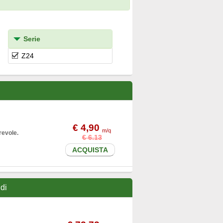
Serie
Z24
€ 4,90
m/q
revole.
€ 6.13
ACQUISTA
idi