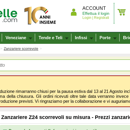
ACCOUNT
Effettua il login
Login |
Registrati
Veneziane
Tende e Teli
Infissi
Porte
Bri
Zanzariere scorrevole
oduzione rimarranno chiusi per la pausa estiva dal 13 al 21 Agosto inclus
 della chiusura. Gli ordini ricevuti oltre tale data verranno invece 
roduzione previsti. Vi ringraziamo per la collaborazione e vi auguri
Zanzariere Z24 scorrevoli su misura - Prezzi zanzari