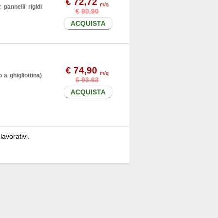
€ 72,72
m/q
pannelli rigidi
€ 90.90
ACQUISTA
€ 74,90
m/q
 a ghigliottina)
€ 93.63
ACQUISTA
lavorativi.