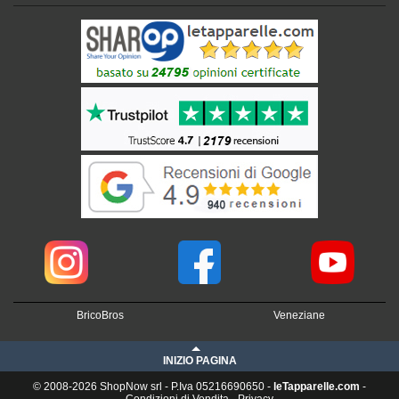
BricoBros
Veneziane
INIZIO PAGINA
© 2008-2026 ShopNow srl - P.Iva 05216690650 -
leTapparelle.com
-
Condizioni di Vendita
-
Privacy