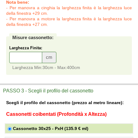
Nota bene:
- Per manovra a cinghia la larghezza finita è la larghezza luce
della finestra +29 cm.
- Per manovra a motore la larghezza finita è la larghezza luce
della finestra +27 cm.
Misure cassonetto:
Larghezza Finita:
cm
Larghezza Min:30cm - Max:400cm
Cassonetto coibentato - Ispezione frontale
vendita online su misura a prezzi di fabbrica di Cassonetto coibentato - Ispezione frontale.
PASSO 3 - Scegli il profilo del cassonetto
Scegli il profilo del cassonetto (prezzo al metro lineare):
Cassonetti coibentati (Profondità x Altezza)
Cassonetto 30x25 - PxH (135.9 € ml)