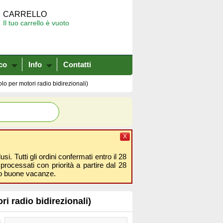
CARRELLO
Il tuo carrello è vuoto
co
Info
Contatti
per motori radio bidirezionali)
X
i. Tutti gli ordini confermati entro il 28
processati con priorità a partire dal 28
amo buone vacanze.
radio bidirezionali)