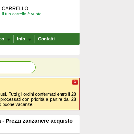
CARRELLO
Il tuo carrello è vuoto
co
Info
Contatti
X
i. Tutti gli ordini confermati entro il 28
processati con priorità a partire dal 28
amo buone vacanze.
a - Prezzi zanzariere acquisto