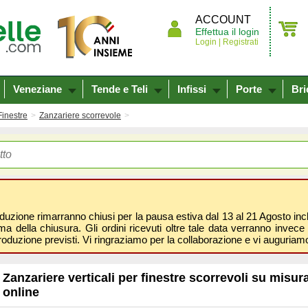
ACCOUNT
Effettua il login
Login |
Registrati
Veneziane
Tende e Teli
Infissi
Porte
Bri
Finestre
Zanzariere scorrevole
oduzione rimarranno chiusi per la pausa estiva dal 13 al 21 Agosto inclus
 della chiusura. Gli ordini ricevuti oltre tale data verranno invece 
roduzione previsti. Vi ringraziamo per la collaborazione e vi auguri
Zanzariere verticali per finestre scorrevoli su misur
online