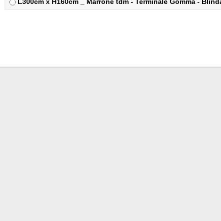
L300cm x H160cm _ Marrone tdm - Terminale Gomma - Blindat