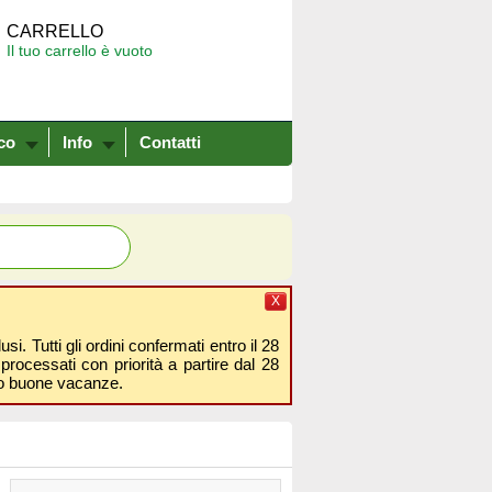
CARRELLO
Il tuo carrello è vuoto
co
Info
Contatti
X
i. Tutti gli ordini confermati entro il 28
processati con priorità a partire dal 28
amo buone vacanze.