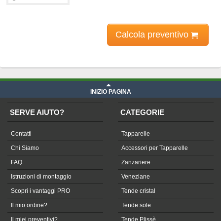
Calcola preventivo
Prezzo Telone in PVC - Cristal su misura
iva compresa
INIZIO PAGINA
SERVE AIUTO?
CATEGORIE
Contatti
Tapparelle
Chi Siamo
Accessori per Tapparelle
FAQ
Zanzariere
Istruzioni di montaggio
Veneziane
Scopri i vantaggi PRO
Tende cristal
Il mio ordine?
Tende sole
Il miei preventivi?
Tende Plissè