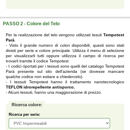
Telo su misura a prezzi di fabbrica.
PASSO 2 - Colore del Telo
Per la realizzazione del telo vengono utilizzati tesuti
Tempotest
Parà
.
- Visto il grande numero di colori disponibili, questi sono stati
divisti per serie e colore principale. Utilizza il menu di selezione
per visualizzarli tutti oppure utilizzza il campo di ricerca per
trovarli tramite il codice Tempotest.
- I codici riportati per i tessuti sono quelli del catalogo Tempotest
Parà presente sul sito dell'azienda (se dovesse mancare
qualche codice non esitare a chiedercelo).
- I tessuti Tempotest hanno il trattamento nanotecnologico
TEFLON idrorepellente antisporco.
- Alcuni tessuti, hanno una maggiorazione di prezzo.
Ricerca colore:
Ricerca per serie: