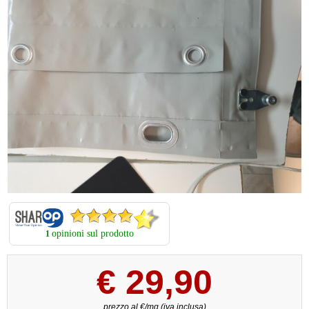
opinioni sul prodotto
1
€
29,90
prezzo al €/mq (iva inclusa)