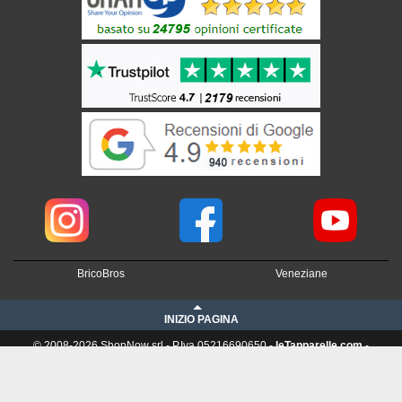
BricoBros
Veneziane
INIZIO PAGINA
© 2008-2026 ShopNow srl - P.Iva 05216690650 -
leTapparelle.com
-
Condizioni di Vendita
-
Privacy
❤ 100% Vera
Imprenditoria
Italiana ❤