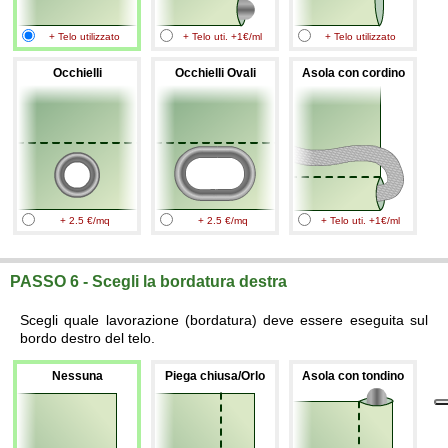
+ Telo utilizzato
+ Telo uti. +1€/ml
+ Telo utilizzato
Occhielli
Occhielli Ovali
Asola con cordino
+ 2.5 €/mq
+ 2.5 €/mq
+ Telo uti. +1€/ml
PASSO 6 - Scegli la bordatura destra
Scegli quale lavorazione (bordatura) deve essere eseguita sul
bordo destro del telo.
Nessuna
Piega chiusa/Orlo
Asola con tondino