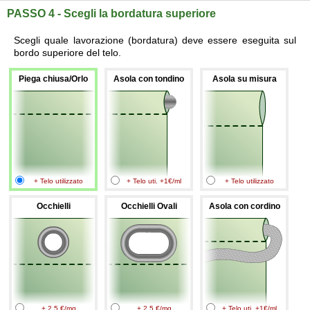
PASSO 4 - Scegli la bordatura superiore
Scegli quale lavorazione (bordatura) deve essere eseguita sul
bordo superiore del telo.
Piega chiusa/Orlo
Asola con tondino
Asola su misura
+ Telo utilizzato
+ Telo uti. +1€/ml
+ Telo utilizzato
Occhielli
Occhielli Ovali
Asola con cordino
+ 2.5 €/mq
+ 2.5 €/mq
+ Telo uti. +1€/ml