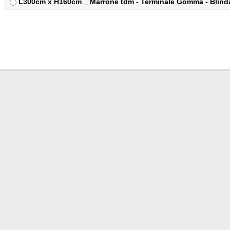
L300cm x H160cm _ Marrone tdm - Terminale Gomma - Blindat