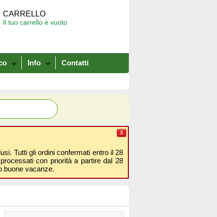
CARRELLO
Il tuo carrello è vuoto
co
Info
Contatti
X
i. Tutti gli ordini confermati entro il 28
processati con priorità a partire dal 28
amo buone vacanze.