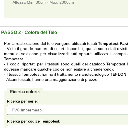
Altezza Min. 30cm - Max. 2000cm
Telo su misura a prezzi di fabbrica.
PASSO 2 - Colore del Telo
Per la realizzazione del telo vengono utilizzati tesuti
Tempotest Par
- Visto il grande numero di colori disponibili, questi sono stati divisti 
menu di selezione per visualizzarli tutti oppure utilizzza il campo d
Tempotest.
- I codici riportati per i tessuti sono quelli del catalogo Tempotest
dovesse mancare qualche codice non esitare a chiedercelo).
- I tessuti Tempotest hanno il trattamento nanotecnologico
TEFLON i
- Alcuni tessuti, hanno una maggiorazione di prezzo.
Ricerca colore:
Ricerca per serie:
Ricerca per codice Tempotest: