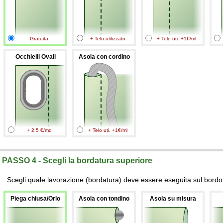
Gratuita
+ Telo utilizzato
+ Telo uti. +1€/ml
Occhielli Ovali
Asola con cordino
+ 2.5 €/mq
+ Telo uti. +1€/ml
PASSO 4 - Scegli la bordatura superiore
Scegli quale lavorazione (bordatura) deve essere eseguita sul bordo 
Piega chiusa/Orlo
Asola con tondino
Asola su misura