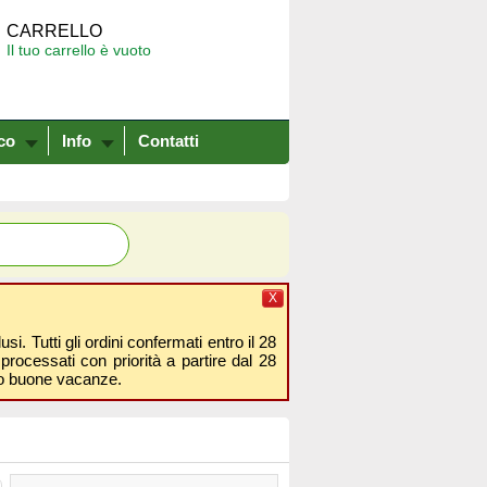
CARRELLO
Il tuo carrello è vuoto
co
Info
Contatti
X
i. Tutti gli ordini confermati entro il 28
processati con priorità a partire dal 28
amo buone vacanze.