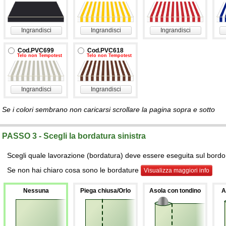
Ingrandisci
Ingrandisci
Ingrandisci
Cod.PVC699
Cod.PVC618
Telo non Tempotest
Telo non Tempotest
Ingrandisci
Ingrandisci
Se i colori sembrano non caricarsi scrollare la pagina sopra e sotto
PASSO 3 - Scegli la bordatura sinistra
Scegli quale lavorazione (bordatura) deve essere eseguita sul bordo s
Se non hai chiaro cosa sono le bordature
Visualizza maggiori info
Nessuna
Piega chiusa/Orlo
Asola con tondino
A