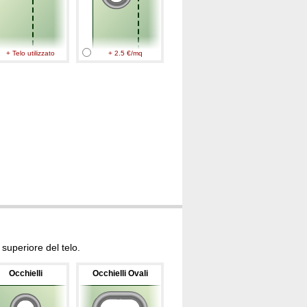
+ Telo utilizzato
+ 2.5 €/mq
superiore del telo.
Occhielli
Occhielli Ovali