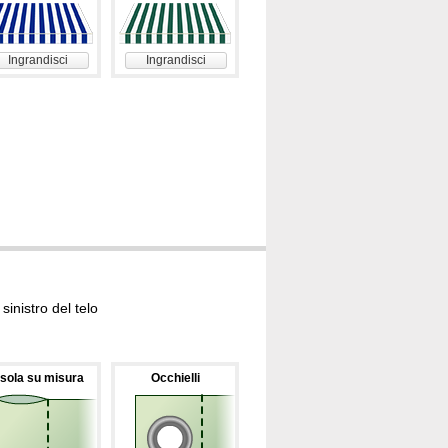
Ingrandisci
Ingrandisci
inistro del telo
sola su misura
Occhielli