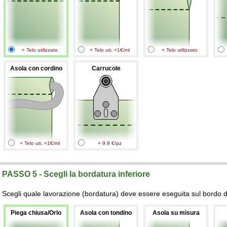
+ Telo utilizzato
+ Telo uti. +1€/ml
+ Telo utilizzato
Asola con cordino
Carrucole
+ Telo uti. +1€/ml
+ 9.9 €/pz
PASSO 5 - Scegli la bordatura inferiore
Scegli quale lavorazione (bordatura) deve essere eseguita sul bordo de
Piega chiusa/Orlo
Asola con tondino
Asola su misura