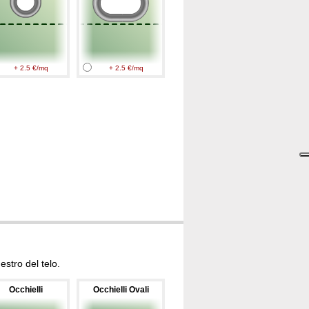
+ 2.5 €/mq
+ 2.5 €/mq
stro del telo.
Occhielli
Occhielli Ovali