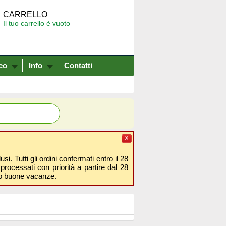
CARRELLO
Il tuo carrello è vuoto
co
Info
Contatti
X
i. Tutti gli ordini confermati entro il 28
processati con priorità a partire dal 28
amo buone vacanze.