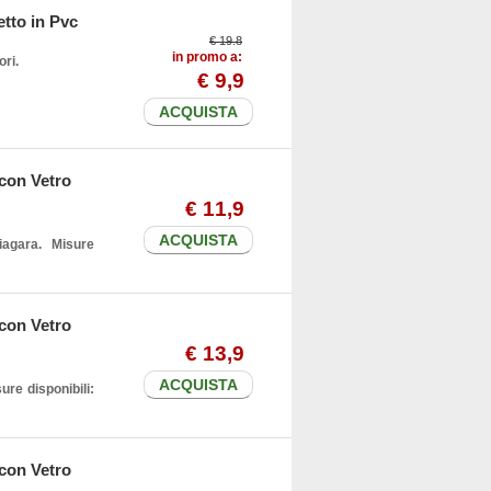
etto in Pvc
€ 19.8
in promo a:
ori.
€
9
,9
ACQUISTA
 con Vetro
€
11
,9
ACQUISTA
agara. Misure
 con Vetro
€
13
,9
ACQUISTA
ure disponibili:
 con Vetro