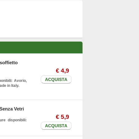
soffietto
€
4
,9
ACQUISTA
onibili: Avorio,
e in Italy.
Senza Vetri
€
5
,9
re disponibili:
ACQUISTA