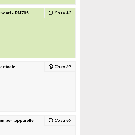
ndati - RM705
Cosa è?
erticale
Cosa è?
mm per tapparelle
Cosa è?