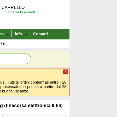
CARRELLO
Il tuo carrello è vuoto
co
Info
Contatti
 fili)
X
i. Tutti gli ordini confermati entro il 28
processati con priorità a partire dal 28
amo buone vacanze.
finecorsa elettronici 6 fili)